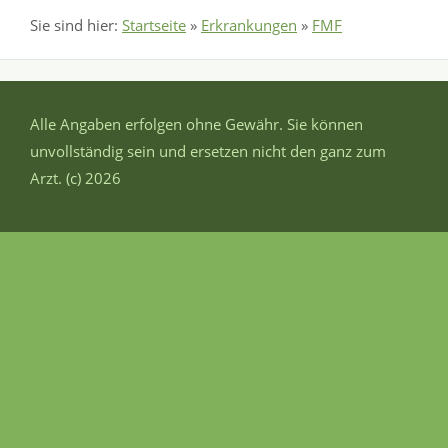
Sie sind hier:
Startseite
»
Erkrankungen
»
FMF
Alle Angaben erfolgen ohne Gewähr. Sie können
unvollständig sein und ersetzen nicht den ganz zum
Arzt. (c) 2026